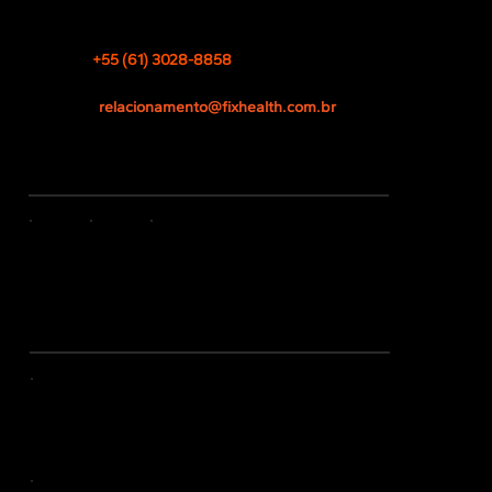
Zona Industrial (Guará)
Brasília - DF, 71200-260, Brasil
TEL
+55 (61) 3028-8858
CNPJ 13.532.259/0001-25
EMAIL
relacionamento@fixhealth.com.br
REDES SOCIAIS
CERTIFICAÇÕES
RDC 665/2022
ANVISA - Boas Práticas de
Fabricação de Dispositivos Médicos