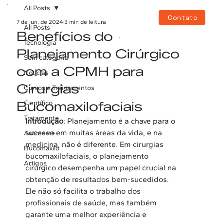
All Posts
Contato
7 de jun. de 2024
3 min de leitura
All Posts
Benefícios do
Tecnologia
Planejamento Cirúrgico
Sem categoria
com a CPMH para
Notícias
Cirurgias
Cursos e Treinamentos
Bucomaxilofaciais
Científico
Tratamento
Introdução
: Planejamento é a chave para o 
sucesso em muitas áreas da vida, e na 
Autoteste
medicina, não é diferente. Em cirurgias 
Bucomaxilo
bucomaxilofaciais, o planejamento 
Artigos
cirúrgico desempenha um papel crucial na 
obtenção de resultados bem-sucedidos. 
Ele não só facilita o trabalho dos 
profissionais de saúde, mas também 
garante uma melhor experiência e 