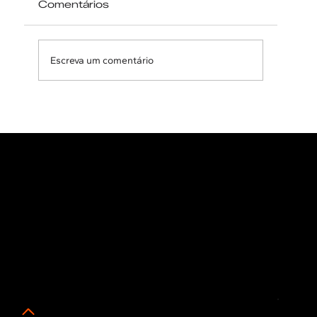
Comentários
Escreva um comentário
Reabilitação Maxilar Após
Sequelas de Implantes
Zigomáticos Usando Implantes
Subperiosteais Personalizados:
Um Estudo de Caso
Home
Academy
Contato
Instruções de uso
Trabalhe conosco
SIA Trecho 17 Via IA-4, LT 1235