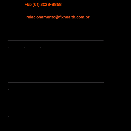
TEL
+55 (61) 3028-8858
CNPJ 13.532.259/0001-25
EMAIL
relacionamento@fixhealth.com.br
REDES SOCIAIS
CERTIFICAÇÕES
RDC 665/2022
ANVISA - Boas Práticas de
Fabricação de Dispositivos Médicos
MDSAP
NCC Certificações - Programa de