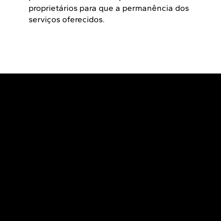
proprietários para que a permanência dos
serviços oferecidos.
Home
Academy
Contato
Instruções de uso
Trabalhe conosco
SIA Trecho 17 Via IA-4, LT 1235
Zona Industrial (Guará)
Brasília - DF, 71200-260, Brasil