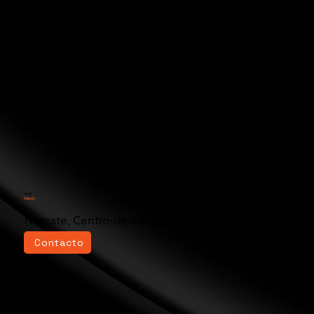
João
Rabelo
Noreste, Centro-oeste
Contacto