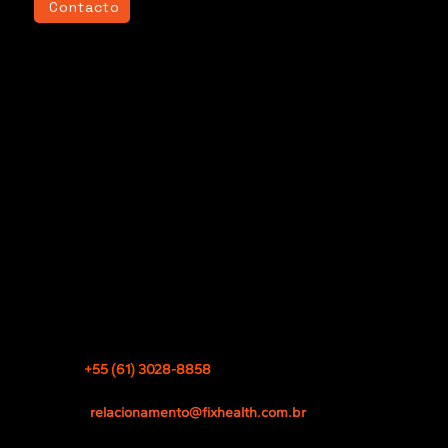
Contacto
Home
Academy
Contacto
Instrucciones de uso
política de privacidad
SIA Trecho 17 Via IA-4, LT 1235
Zona Industrial (Guará)
Brasília - DF, 71200-260, Brasil
TEL
+55 (61) 3028-8858
CNPJ 13.532.259/0001-25
EMAIL
relacionamento@fixhealth.com.br