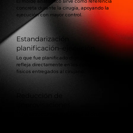
El molde anatómico sirve como referencia
concreta durante la cirugía, apoyando la
ejecución con mayor control.
Estandarización
planificación–ejecución
Lo que fue planificado digitalmente se
refleja directamente en los componentes
físicos entregados al cirujano.
Reducción de
improvisaciones
Flujo estructurado que apoya al cirujano
con más control y previsibilidad sobre el
procedimiento.