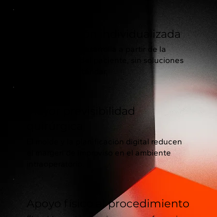
Planificación individualizada
Cada caso se desarrolla a partir de la
anatomía real del paciente, sin soluciones
genéricas o estándar.
Mayor previsibilidad
quirúrgica
El molde y la planificación digital reducen
el margen de improviso en el ambiente
intraoperatorio.
Apoyo físico al procedimiento